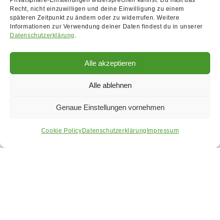
Privatsphäre-Einstellungen widersprechen kannst. Du hast das
Recht, nicht einzuwilligen und deine Einwilligung zu einem
späteren Zeitpunkt zu ändern oder zu widerrufen. Weitere
Informationen zur Verwendung deiner Daten findest du in unserer
Datenschutzerklärung
.
Alle akzeptieren
Alle ablehnen
Genaue Einstellungen vornehmen
Cookie Policy
Datenschutzerklärung
Impressum
BÜNDNIS 90/DIE GRÜNEN benutzt das freie grüne
Theme
sunflower
‐ ein Angebot der
verdigado eG
Satzung