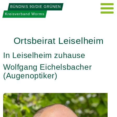
Weiter
BÜNDNIS 90/DIE GRÜNEN
zum
Kreisverband Worms
Inhalt
Ortsbeirat Leiselheim
In Leiselheim zuhause
Wolfgang Eichelsbacher
(Augenoptiker)